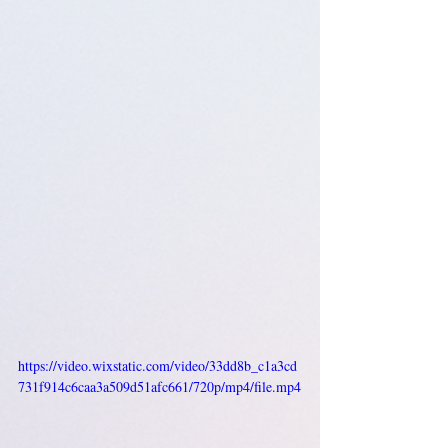
https://video.wixstatic.com/video/33dd8b_c1a3cd
731f914c6caa3a509d51afc661/720p/mp4/file.mp4